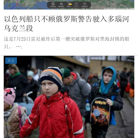
以色列船只不顾俄罗斯警告驶入多瑙河
乌克兰段
这是7月25日雷尼被炸后第一艘突破俄罗斯对黑海封锁的船
只。 ….
社会