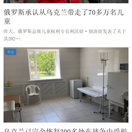
俄罗斯承认从乌克兰带走了70多万名儿
童
昨天，俄罗斯总统儿童权利专员利沃娃·别洛娃发表了关于
其202….
社会
乌克兰已完全恢复300多处在战争中受损