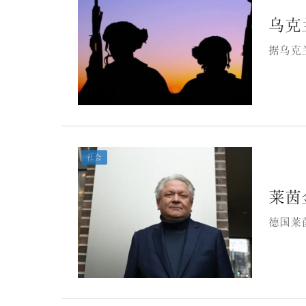
乌克
据乌克
社会
莱茵
德国莱