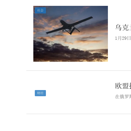
社会
乌克
1月2
欧盟
财经
在俄罗
文