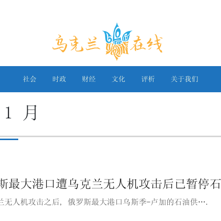
乌克兰在线
社会
时政
财经
文化
评析
关于我们
 1 月
斯最大港口遭乌克兰无人机攻击后已暂停
兰无人机攻击之后, 俄罗斯最大港口乌斯季-卢加的石油供….