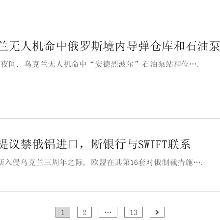
兰无人机命中俄罗斯境内导弹仓库和石油
9日夜间, 乌克兰无人机命中“安德烈波尔”石油泵站和位….
提议禁俄铝进口，断银行与SWIFT联系
斯入侵乌克兰三周年之际, 欧盟在其第16套对俄制裁措施….
1
2
…
13