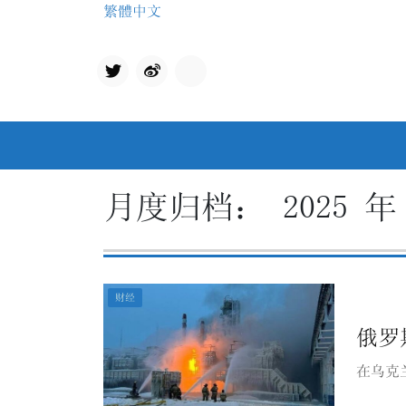
Skip
繁體中文
to
content
Twit
qq
ter
月度归档：
2025 年
财经
俄罗
在乌克