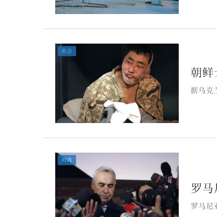
社会
朝鲜
据乌克
时政
罗马
罗马尼