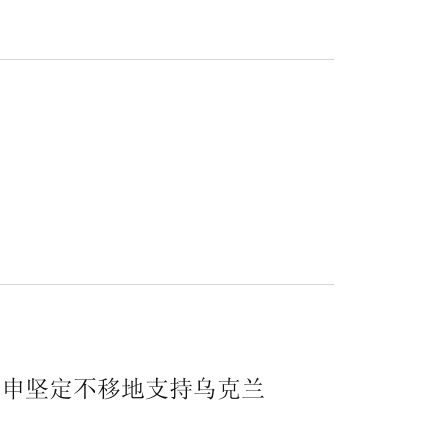
.
重申坚定不移地支持乌克兰
.