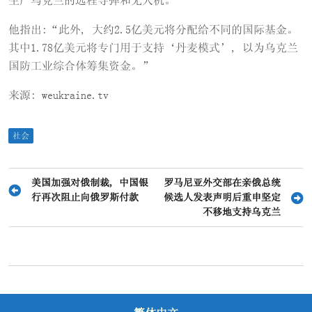
生产乌克兰的远程导弹和无人机。
他指出:“此外, 大约2.5亿美元将分配给不同的国际基金。
其中1.78亿美元将专门用于支持‘丹麦模式’, 以为乌克兰
国防工业综合体筹集资金。”
来源: weukraine.tv
社会
文
美国加强对俄制裁, 中国银
罗马尼亚外交部在亲俄总统
行再次阻止向俄罗斯付款
候选人发表声明后重申坚定
章
不移地支持乌克兰
导
航