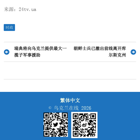
来源：24tv.ua
时政
文
瑞典将向乌克兰提供最大一
朝鲜士兵已撤出前线离开库
揽子军事援助
尔斯克州
章
导
航
繁体中文
© 乌克兰在线 2026