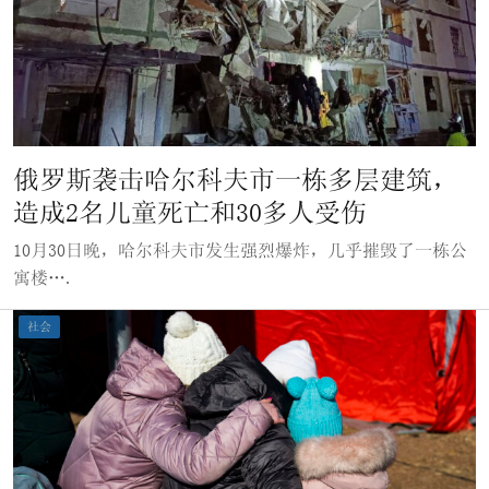
俄罗斯袭击哈尔科夫市一栋多层建筑，
造成2名儿童死亡和30多人受伤
10月30日晚，哈尔科夫市发生强烈爆炸，几乎摧毁了一栋公
寓楼….
社会