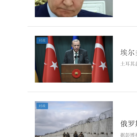
时政
埃尔
土耳其
时政
俄罗
据彭博