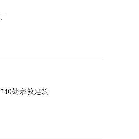
产厂
40处宗教建筑