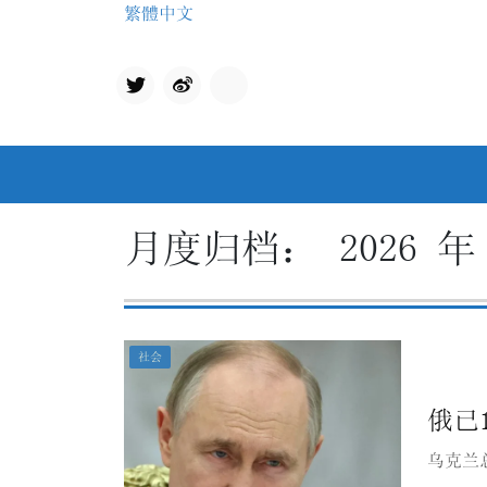
Skip
繁體中文
to
content
Twit
qq
ter
月度归档：
2026 年
社会
俄已
乌克兰