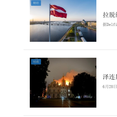
财经
拉脱
据De
时政
泽连
6月2