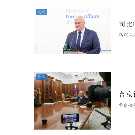
时政
司比
乌克兰
时政
普京
普京接