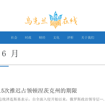
乌克兰在线
社会
时政
财经
文化
评析
关于我们
 6 月
15次推迟占领顿涅茨克州的期限
总统泽连斯基表示，自全面入侵开始以来，俄罗斯政治领导层…