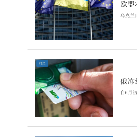
欧盟
乌克兰内
财经
俄冻
自6月