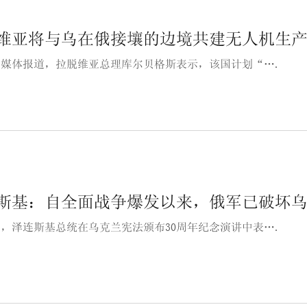
维亚将与乌在俄接壤的边境共建无人机生
lfi媒体报道，拉脱维亚总理库尔贝格斯表示，该国计划“….
斯基：自全面战争爆发以来，俄军已破坏乌7
8日，泽连斯基总统在乌克兰宪法颁布30周年纪念演讲中表….