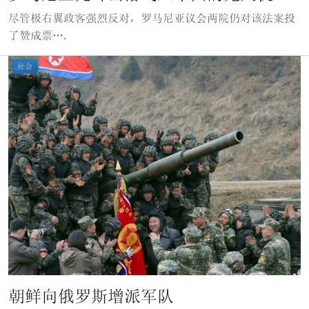
尽管极右翼政客强烈反对，罗马尼亚议会两院仍对该法案投
了赞成票….
社会
朝鲜向俄罗斯增派军队