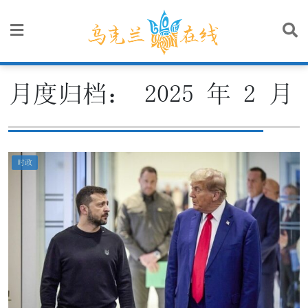
Skip
to
content
月度归档：
2025 年 2 月
时政