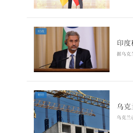
时政
印度
据乌克
财经
乌克
乌克兰已