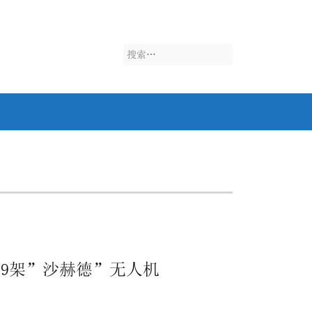
搜
索：
89架”沙赫德”无人机