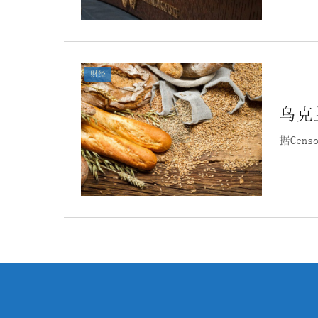
财经
乌克
据Cen
文
章
分