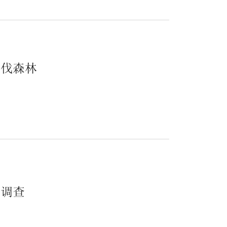
砍伐森林
.
的调查
.