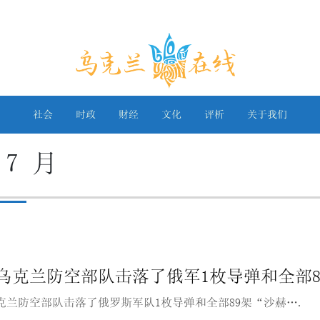
乌克兰在线
社会
时政
财经
文化
评析
关于我们
 7 月
乌克兰防空部队击落了俄军1枚导弹和全部
克兰防空部队击落了俄罗斯军队1枚导弹和全部89架“沙赫….