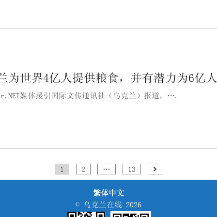
兰为世界4亿人提供粮食，并有潜力为6亿
sor.NET媒体援引国际文传通讯社（乌克兰）报道，….
1
2
…
13
繁体中文
© 乌克兰在线 2026