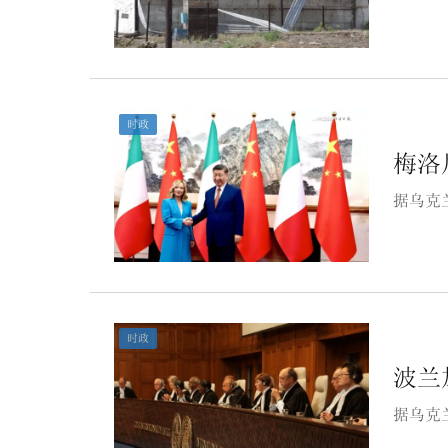
时政
梅洛
据乌克
时政
波兰
据乌克