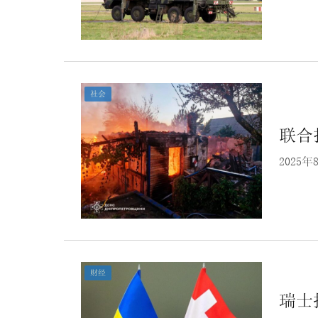
社会
联合
202
财经
瑞士