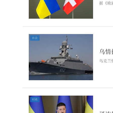
据《欧
社会
乌情
乌克兰
时政