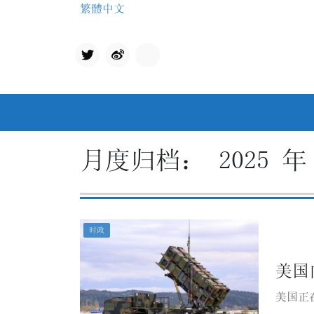
Skip
繁體中文
to
content
Twit
qq
ter
月度归档：
2025 年
时政
美国
美国正