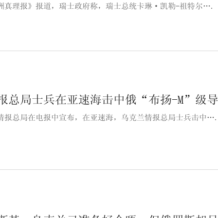
洲真理报》报道，瑞士政府称，瑞士总统卡琳·凯勒-祖特尔….
报总局士兵在亚速海击中俄“布扬-M”级
情报总局在电报中宣布，在亚速海，乌克兰情报总局士兵击中…