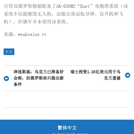
尽管该俄罗斯舰艇配备了AK-630M2“Duet”双炮塔系统（该
系统不仅能摧毁无人机，还能击落巡航导弹、直升机和飞
机），但俄军并未使用该系统。
来源：weukraine.tv
社会
文
泽连斯基：乌克兰已准备好
瑞士投资1.25亿美元用于乌
会晤，但俄罗斯却只提出新
克兰重建
章
条件
导
航
繁体中文