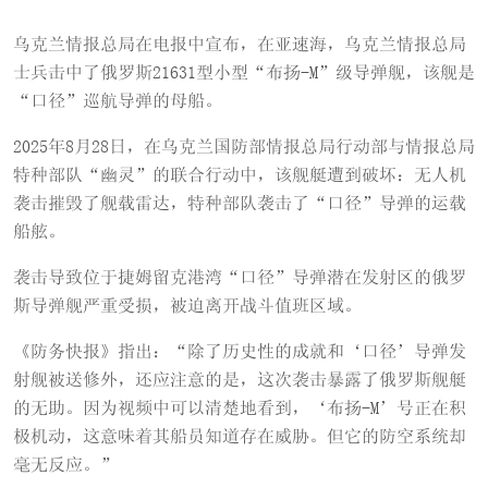
乌克兰情报总局在电报中宣布，在亚速海，乌克兰情报总局
士兵击中了俄罗斯21631型小型“布扬-M”级导弹舰，该舰是
“口径”巡航导弹的母船。
2025年8月28日，在乌克兰国防部情报总局行动部与情报总局
特种部队“幽灵”的联合行动中，该舰艇遭到破坏：无人机
袭击摧毁了舰载雷达，特种部队袭击了“口径”导弹的运载
船舷。
袭击导致位于捷姆留克港湾“口径”导弹潜在发射区的俄罗
斯导弹舰严重受损，被迫离开战斗值班区域。
《防务快报》指出：“除了历史性的成就和‘口径’导弹发
射舰被送修外，还应注意的是，这次袭击暴露了俄罗斯舰艇
的无助。因为视频中可以清楚地看到，‘布扬-M’号正在积
极机动，这意味着其船员知道存在威胁。但它的防空系统却
毫无反应。”