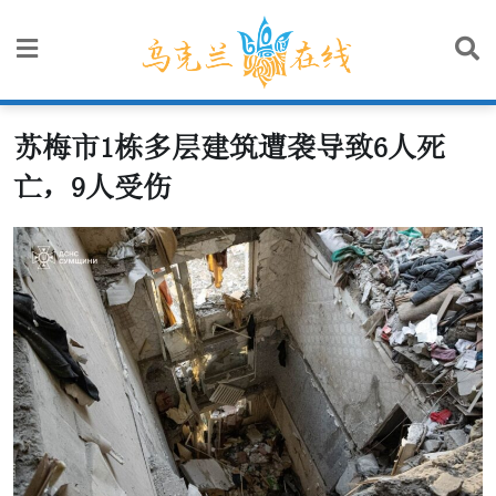
Skip
to
content
苏梅市1栋多层建筑遭袭导致6人死
亡，9人受伤