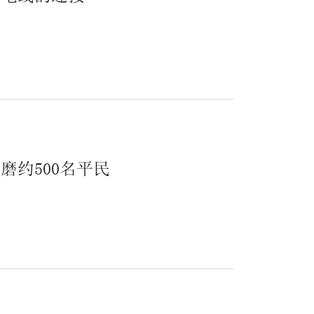
约500名平民
.