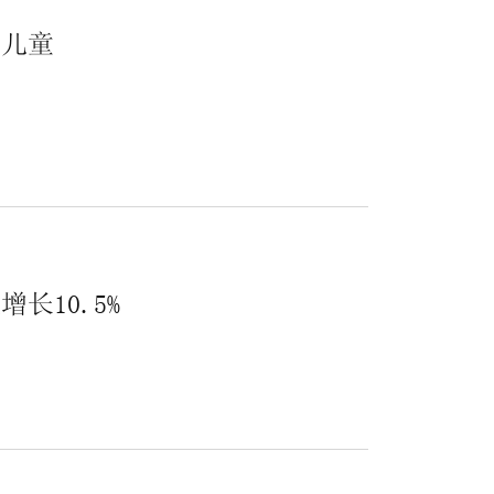
兰儿童
.
长10.5%