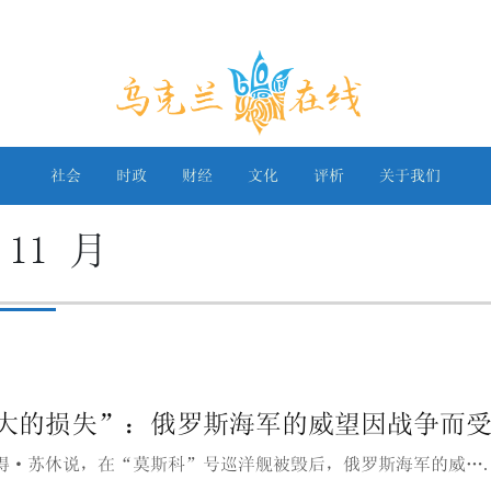
乌克兰在线
社会
时政
财经
文化
评析
关于我们
 11 月
大的损失”：俄罗斯海军的威望因战争而
得·苏休说，在“莫斯科”号巡洋舰被毁后，俄罗斯海军的威…