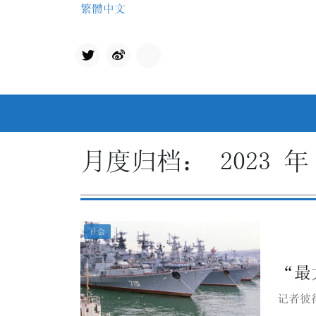
Skip
繁體中文
to
content
Twit
qq
ter
月度归档：
2023 年
社会
“最
记者彼