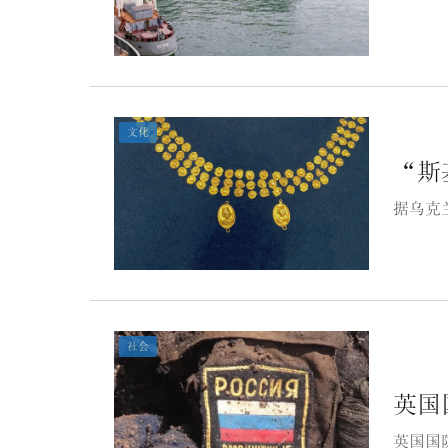
文化
“斯
据乌克
社会
英国
英国国