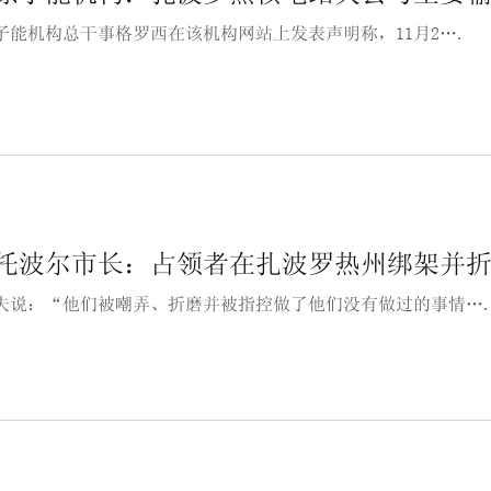
子能机构总干事格罗西在该机构网站上发表声明称，11月2….
托波尔市长：占领者在扎波罗热州绑架并折磨
夫说：“他们被嘲弄、折磨并被指控做了他们没有做过的事情…