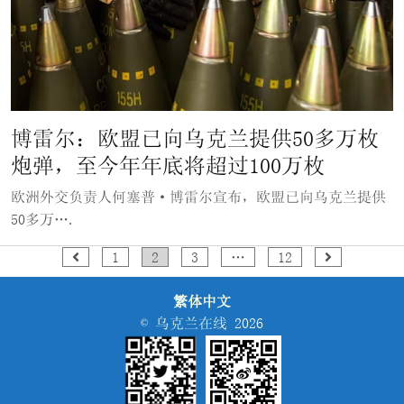
博雷尔：欧盟已向乌克兰提供50多万枚
炮弹，至今年年底将超过100万枚
欧洲外交负责人何塞普·博雷尔宣布，欧盟已向乌克兰提供
50多万….
文
1
2
3
…
12
章
繁体中文
分
© 乌克兰在线 2026
页