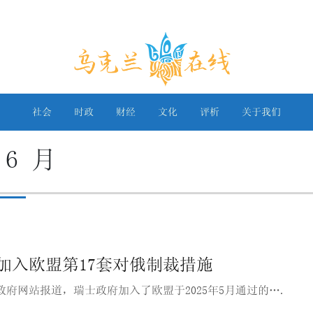
乌克兰在线
社会
时政
财经
文化
评析
关于我们
 6 月
加入欧盟第17套对俄制裁措施
政府网站报道，瑞士政府加入了欧盟于2025年5月通过的….