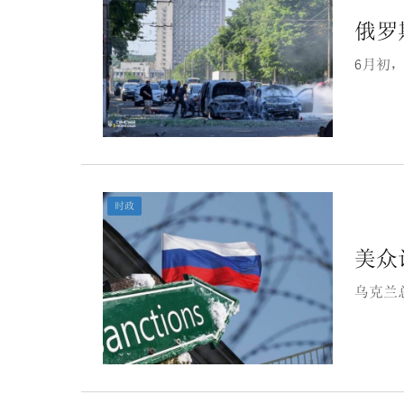
俄罗
6月初
时政
美众
乌克兰