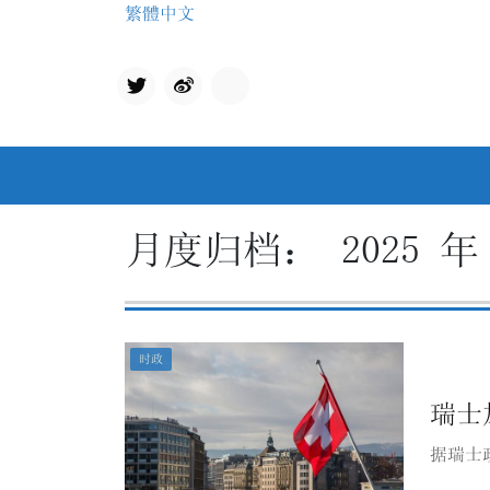
Skip
繁體中文
to
content
Twit
qq
ter
月度归档：
2025 年
时政
瑞士
据瑞士