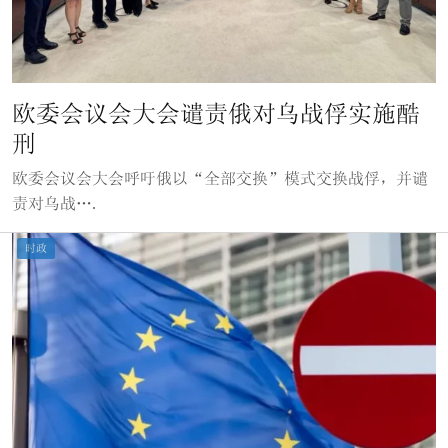
欧委会议会大会谴责俄对乌战俘实施酷
刑
欧委会议会大会呼吁俄以“全部交换”模式交换战俘，并谴
责对乌战….
时政