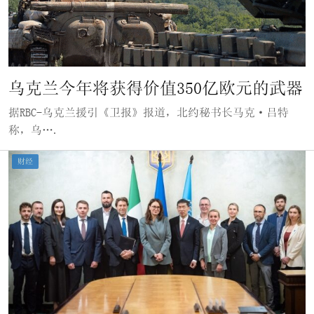
乌克兰今年将获得价值350亿欧元的武器
据RBC-乌克兰援引《卫报》报道，北约秘书长马克·吕特
称，乌….
财经