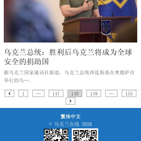
乌克兰总统：胜利后乌克兰将成为全球
安全的捐助国
据乌克兰国家通讯社报道，乌克兰总统泽连斯基在奥德萨市
举行的乌….
文
1
…
147
148
149
…
155
章
分
繁体中文
页
© 乌克兰在线 2026