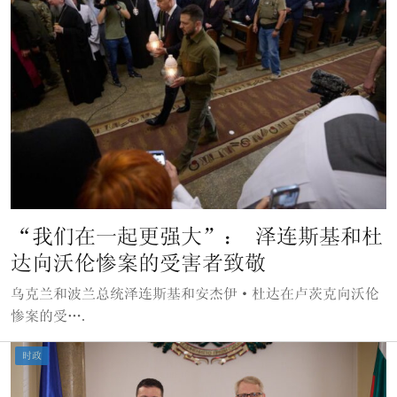
“我们在一起更强大”： 泽连斯基和杜
达向沃伦惨案的受害者致敬
乌克兰和波兰总统泽连斯基和安杰伊·杜达在卢茨克向沃伦
惨案的受….
时政