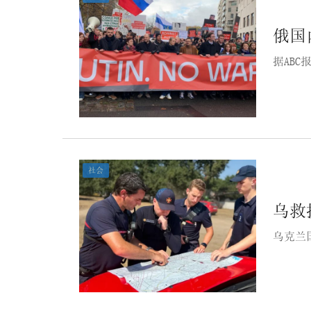
俄国
据AB
社会
乌救
乌克兰