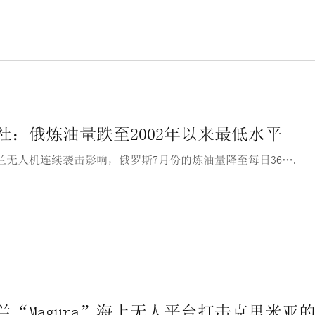
社：俄炼油量跌至2002年以来最低水平
兰无人机连续袭击影响，俄罗斯7月份的炼油量降至每日36….
兰“Magura”海上无人平台打击克里米亚