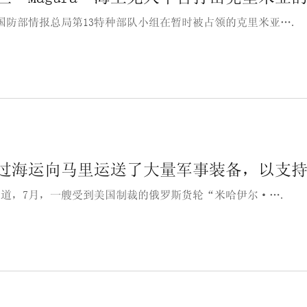
国防部情报总局第13特种部队小组在暂时被占领的克里米亚….
过海运向马里运送了大量军事装备，以支
C报道，7月，一艘受到美国制裁的俄罗斯货轮“米哈伊尔·….