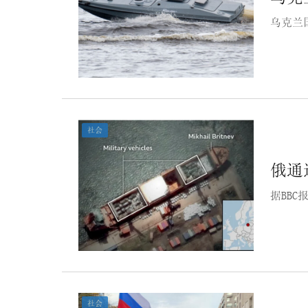
乌克兰
社会
俄通
据BB
社会