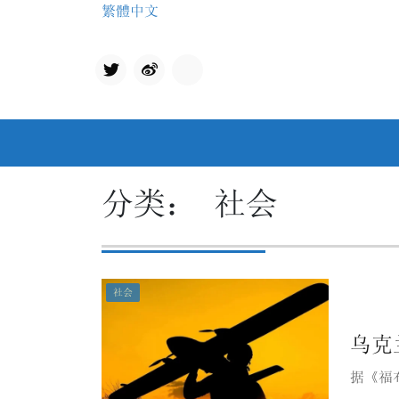
Skip
繁體中文
to
content
Twit
qq
ter
分类：
社会
社会
乌克
据《福