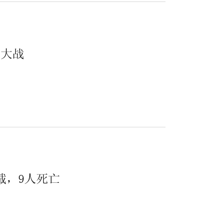
机大战
.
截，9人死亡