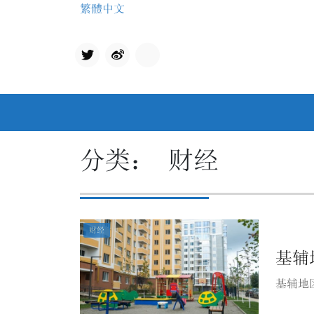
Skip
繁體中文
to
content
Twit
qq
ter
分类：
财经
财经
基辅
基辅地