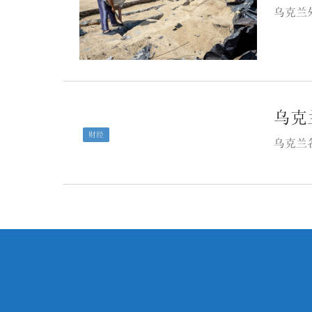
乌克兰
乌克
财经
乌克兰
文
章
分
页