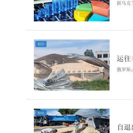
据乌克
财经
运往
俄罗斯
财经
自退