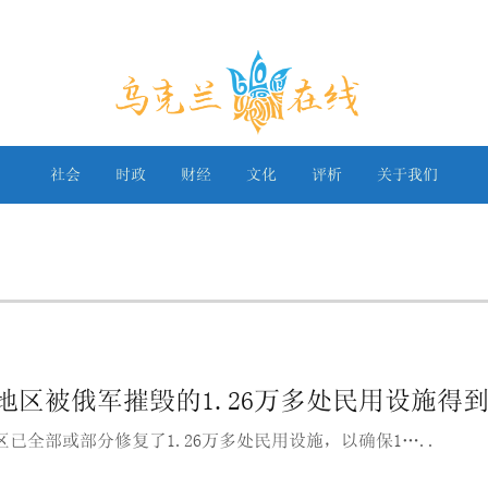
乌克兰在线
社会
时政
财经
文化
评析
关于我们
地区被俄军摧毁的1.26万多处民用设施得
区已全部或部分修复了1.26万多处民用设施，以确保1…..