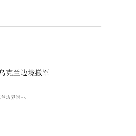
乌克兰边境撤军
兰边界附….