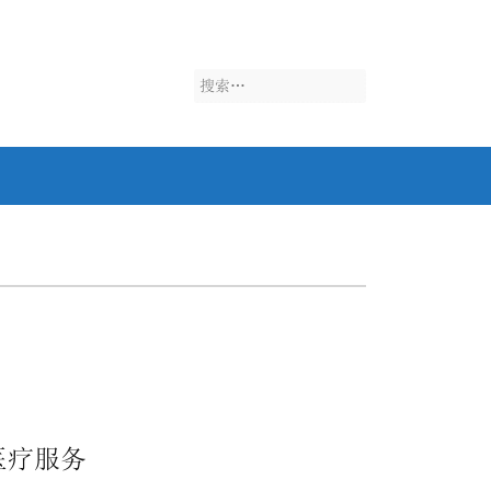
搜
索：
键医疗服务