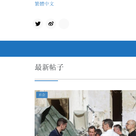
Skip
繁體中文
to
content
Twit
qq
ter
最新帖子
社会