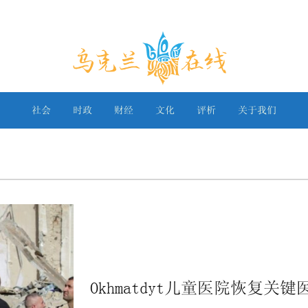
乌克兰在线
社会
时政
财经
文化
评析
关于我们
Okhmatdyt儿童医院恢复关