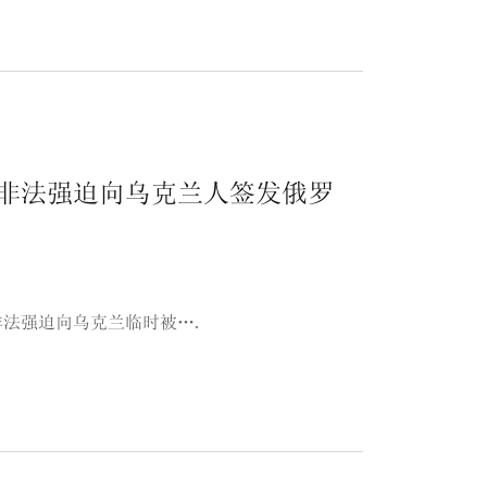
非法强迫向乌克兰人签发俄罗
法强迫向乌克兰临时被….