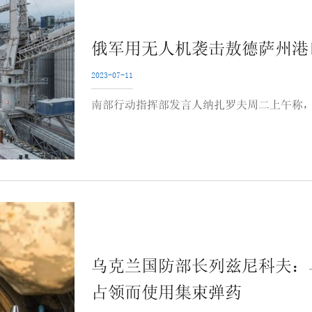
俄军用无人机袭击敖德萨州港
2023-07-11
南部行动指挥部发言人纳扎罗夫周二上午称，
乌克兰国防部长列兹尼科夫：
占领而使用集束弹药