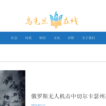
乌克兰在线
社会
时政
财经
文化
评析
关于我们
俄罗斯无人机击中切尔卡瑟州
2023-07-12