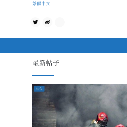
Skip
繁體中文
to
content
Twit
qq
ter
最新帖子
社会