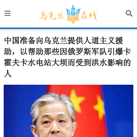
Skip
to
content
中国准备向乌克兰提供人道主义援
助，以帮助那些因俄罗斯军队引爆卡
霍夫卡水电站大坝而受到洪水影响的
人