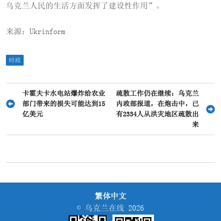
乌克兰人民的生活方面发挥了建设性作用”。
来源：Ukrinform
时政
文
卡霍夫卡水电站爆炸给农业
疏散工作仍在继续：乌克兰
部门带来的损失可能达到15
内政部报道，在炮击中，已
章
亿美元
有2334人从洪灾地区疏散出
导
来
航
繁体中文
© 乌克兰在线 2026