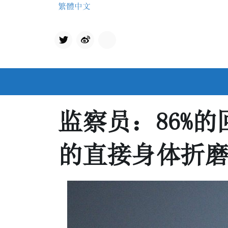
Skip
繁體中文
to
content
Twit
qq
ter
监察员：86%
的直接身体折