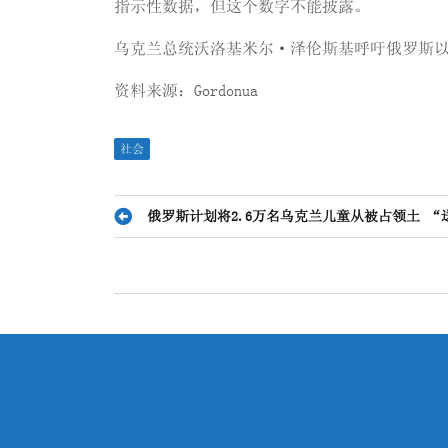
指示性数据，但这个数字不能披露。
乌克兰总统沃洛基米尔·泽伦斯基呼吁俄罗斯以
资料来源：Gordonua
社会
文
俄罗斯计划将2.6万名乌克兰儿童从被占领土 “
章
导
航