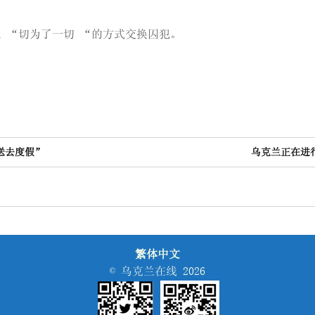
 “切为了一切 “的方式交换囚犯。
送去度假”
乌克兰正在进
繁体中文
© 乌克兰在线 2026