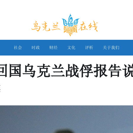
乌克兰在线
社会
时政
财经
文化
评析
关于我们
的回国乌克兰战俘报告
磨