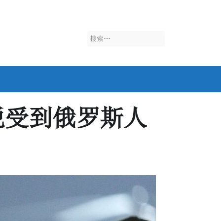
搜
索：
说受到俄罗斯人