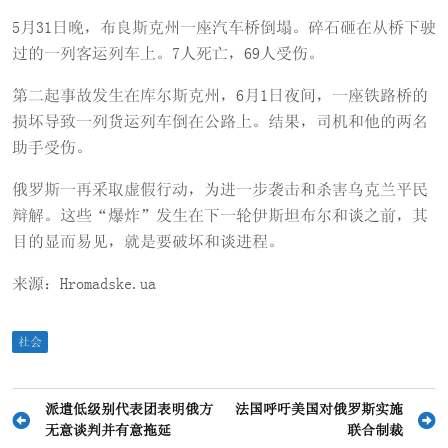
5月31日晚，布良斯克州一座汽车桥倒塌。碎石砸在从桥下驶
过的一列客运列车上。7人死亡，69人受伤。
第二起事故发生在库尔斯克州，6月1日夜间，一座铁路桥的
损坏导致一列货运列车倒在公路上。结果，司机和他的两名
助手受伤。
俄罗斯一再采取虚假行动，为进一步袭击和杀害乌克兰平民
辩解。这些“爆炸”发生在下一轮伊斯坦布尔和谈之前，其
目的显而易见，就是要破坏和谈进程。
来源：Hromadske.ua
社会
文
派遣低级别代表团表明俄方
法国呼吁美国对俄罗斯实施
无意谈判并有意拖延
联合制裁
章