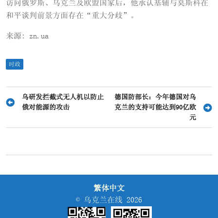
访问俄罗斯、乌克兰及欧盟国家后，他承认基辅与莫斯科在
和平谈判前景方面存在“重大分歧”。
来源: zn.ua
时政
文
乌研发拦截式无人机以防止
德国防部长：今年德国对乌
俄对能源的攻击
克兰的支持可能达到90亿欧
章
元
导
航
繁体中文
© 乌克兰在线 2026