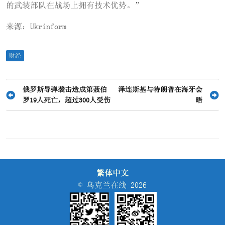
的武装部队在战场上拥有技术优势。”
来源：Ukrinform
财经
文
俄罗斯导弹袭击造成第聂伯
泽连斯基与特朗普在海牙会
罗19人死亡，超过300人受伤
晤
章
导
航
繁体中文
© 乌克兰在线 2026