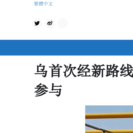
Skip
繁體中文
to
content
Twit
qq
ter
乌首次经新路
参与