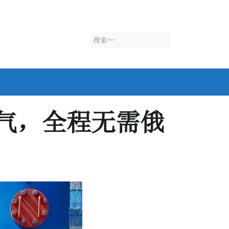
搜
索：
气，全程无需俄