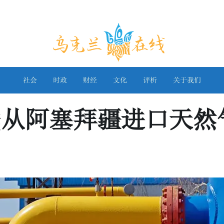
乌克兰在线
社会
时政
财经
文化
评析
关于我们
线从阿塞拜疆进口天然