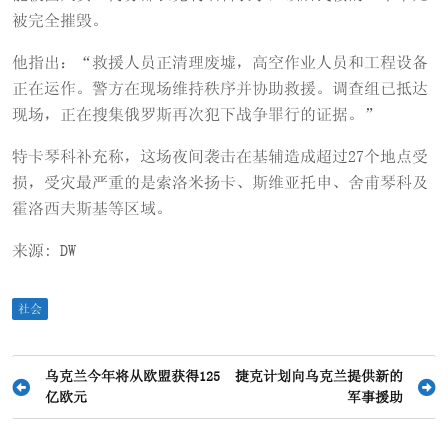
被完全摧毁。
他指出：“救援人员正清理废墟，高空作业人员和工程设备
正在运作。警方在现场维持秩序并协助救援。调查组已抵达
现场，正在搜集俄罗斯再次犯下战争罪行的证据。”
特卡琴科补充称，这场夜间袭击在基辅造成超过27个地点受
损，受灾最严重的是索洛米扬卡、斯维亚托申、舍甫琴科及
霍洛西夫斯基等区域。
来源: DW
社会
文
乌克兰今年将从欧盟获得125
捷克计划向乌克兰提供新的
亿欧元
军事援助
章
导