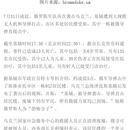
图片来源：hromadske.ua
7月31日凌晨，俄罗斯军队再次袭击乌克兰，基辅遭到大规模
无人机和导弹打击。市区多处居民楼受损，其中一栋被俄导
弹直接击中。
截至基辅时间17:30（北京时间22:30），据市长克里奇科通
报，事件已造成13人死亡，其中包括一名6岁男童。另有135
名市民受伤，其中12人为儿童。30名伤者正在医院接受住院
治疗，其中包括5名儿童，另有97人已接受门诊治疗。
据基辅市军政官员特卡琴科介绍，约凌晨5点，俄军导弹击中
了斯维亚托申区一栋9层居民楼。乌克兰总统泽连斯基随后发
布了袭击后的视频，并称：“基辅，被导弹袭击。导弹直击
居民楼。废墟下仍有平民，所有救援力量均已到场。”他称
俄罗斯人为“恐怖分子”。
乌克兰国家应急服务中心的救援人员正在清理废墟，搜寻可
能被困人员。内务部长克利缅科表示，该居民楼的一个单元