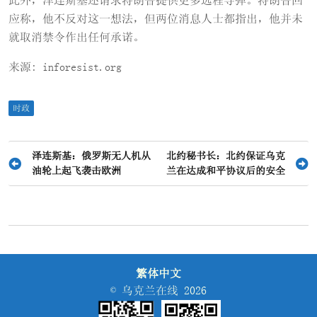
此外，泽连斯基还请求特朗普提供更多远程导弹。特朗普回
应称，他不反对这一想法，但两位消息人士都指出，他并未
就取消禁令作出任何承诺。
来源: inforesist.org
时政
文
泽连斯基：俄罗斯无人机从
北约秘书长：北约保证乌克
油轮上起飞袭击欧洲
兰在达成和平协议后的安全
章
导
航
繁体中文
© 乌克兰在线 2026