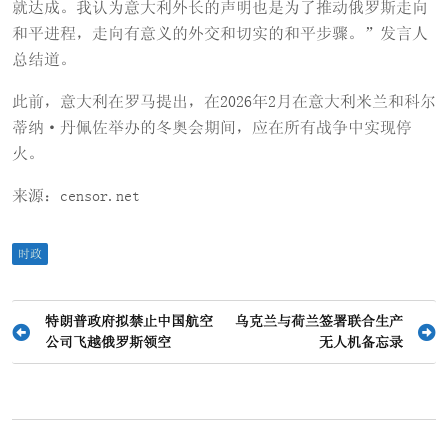
就达成。我认为意大利外长的声明也是为了推动俄罗斯走向
和平进程，走向有意义的外交和切实的和平步骤。”发言人
总结道。
此前，意大利在罗马提出，在2026年2月在意大利米兰和科尔
蒂纳·丹佩佐举办的冬奥会期间，应在所有战争中实现停
火。
来源：censor.net
时政
文
特朗普政府拟禁止中国航空
乌克兰与荷兰签署联合生产
公司飞越俄罗斯领空
无人机备忘录
章
导
航