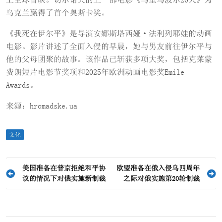
乌克兰赢得了首个奥斯卡奖。
《我死在伊尔平》是导演安娜斯塔西娅·法利列耶娃的动画
电影。影片讲述了全面入侵的早晨，她与男友前往伊尔平与
他的父母团聚的故事。该作品已斩获多项大奖，包括克莱蒙
费朗短片电影节奖项和2025年欧洲动画电影奖Emile
Awards。
来源：hromadske.ua
文化
文
美国准备在普京拒绝和平协
欧盟准备在俄入侵乌四周年
议的情况下对俄实施新制裁
之际对俄实施第20轮制裁
章
导
航