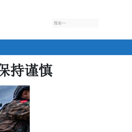
搜
索：
保持谨慎