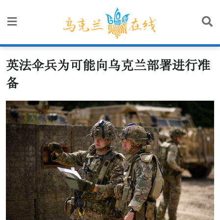
Skip
to
content
英法伞兵为可能向乌克兰部署进行准
备