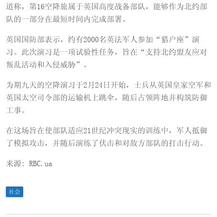
道称，第16空降旅属于英国高度战备部队，能够作为北约部
队的一部分在最短时间内完成部署。
英国国防部表示，约有2000名英法军人参加“猎户座”演
习。此次演习是一项试验性任务，旨在“支持北约盟友应对
叛乱活动和入侵威胁”。
为期九天的空降演习于2月24日开始，士兵从英国皇家空军和
英国太空司令部的运输机上跳伞，随后占领阵地并构筑防御
工事。
在这场旨在使部队适应21世纪冲突现实的训练中，军人抵御
了模拟攻击，并随后演练了伏击和对敌方部队的打击行动。
来源: RBC.ua
社会