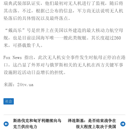
瑞典武装部队证实，他们最初对无人机进行了监视，随后将
其击落。不过，根据已公布的信息，军方尚无法说明无人机
坠落后的具体情况以及最终落点。
“戴高乐”号是世界上在美国以外建造的最大核动力航空母
舰，也是目前法国海军唯一一艘此类舰艇。其长度超过260
米，可搭载数千人。
Fox News 指出，此次无人机安全事件发生时航母正停泊在港
口，这凸显了外界对与俄罗斯相关的无人机在西方关键军事
设施附近活动日益增长的担忧。
来源：24tv.ua
社会
文
斯洛伐克和匈牙利继续向乌
泽连斯基：是否结束战争在
克兰供应电力
很大程度上取决于美国