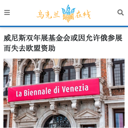
Skip
to
content
威尼斯双年展基金会或因允许俄参展
而失去欧盟资助