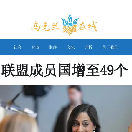
乌克兰在线
社会
时政
财经
文化
评析
关于我们
联盟成员国增至49个