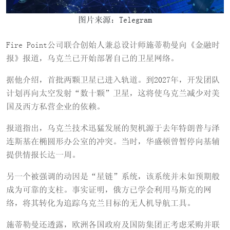
图片来源：Telegram
Fire Point公司联合创始人兼总设计师施蒂勒曼向《金融时
报》报道，乌克兰已开始部署自己的卫星网络。
据他介绍，首批两颗卫星已进入轨道。到2027年，开发团队
计划再向太空发射“数十颗”卫星，这将使乌克兰减少对美
国及西方私营企业的依赖。
报道指出，乌克兰技术迅猛发展的契机源于去年特朗普与泽
连斯基在椭圆形办公室的冲突。当时，华盛顿曾暂停向基辅
提供情报长达一周。
另一个被强调的动因是“星链”系统，该系统并未如预期般
成为可靠的支柱。事实证明，俄方已学会利用马斯克的网
络，将其转化为追踪乌克兰目标的无人机导航工具。
施蒂勒曼还透露，欧洲各国政府及国防集团正考虑采购并联