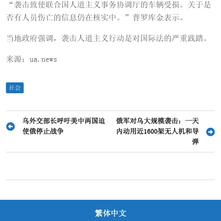
“袭击致使联合国人道主义事务协调厅的车辆受损。关于是
否有人员伤亡的信息仍在核实中。”普罗库金表示。
当地政府强调，袭击人道主义行动是对国际法的严重践踏。
来源：ua.news
社会
文
乌外交部长呼吁美中两国迫
俄军对乌大规模袭击：一天
使俄停止战争
内动用近1600架无人机和导
章
弹
导
航
繁体中文