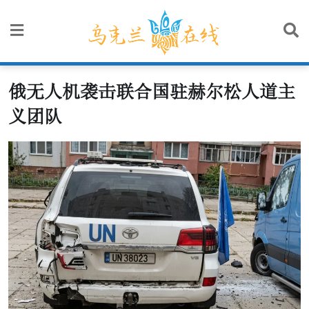
Skip
to
content
俄无人机袭击联合国驻赫尔松人道主
义团队