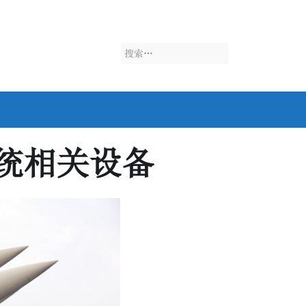
搜
索：
统相关设备