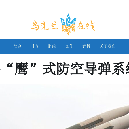
乌克兰在线
社会
时政
财经
文化
评析
关于我们
售“鹰”式防空导弹系