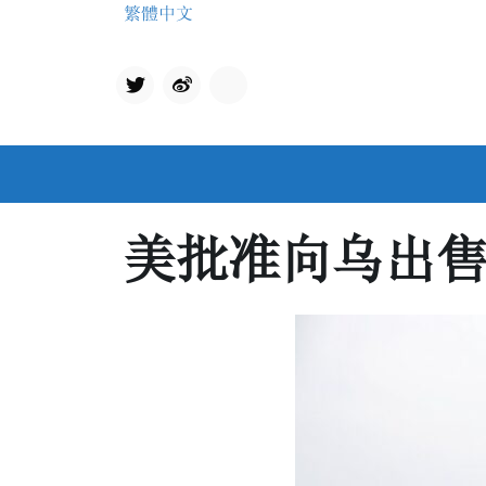
Skip
繁體中文
to
content
Twit
qq
ter
美批准向乌出