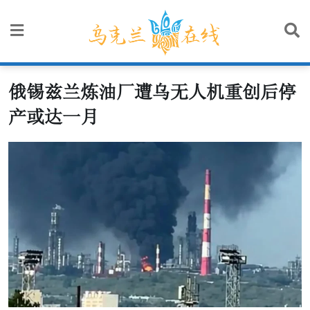
Skip
to
content
俄锡兹兰炼油厂遭乌无人机重创后停
产或达一月