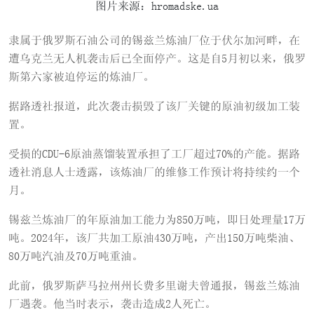
图片来源：hromadske.ua
隶属于俄罗斯石油公司的锡兹兰炼油厂位于伏尔加河畔，在
遭乌克兰无人机袭击后已全面停产。这是自5月初以来，俄罗
斯第六家被迫停运的炼油厂。
据路透社报道，此次袭击损毁了该厂关键的原油初级加工装
置。
受损的CDU-6原油蒸馏装置承担了工厂超过70%的产能。据路
透社消息人士透露，该炼油厂的维修工作预计将持续约一个
月。
锡兹兰炼油厂的年原油加工能力为850万吨，即日处理量17万
吨。2024年，该厂共加工原油430万吨，产出150万吨柴油、
80万吨汽油及70万吨重油。
此前，俄罗斯萨马拉州州长费多里谢夫曾通报，锡兹兰炼油
厂遇袭。他当时表示，袭击造成2人死亡。