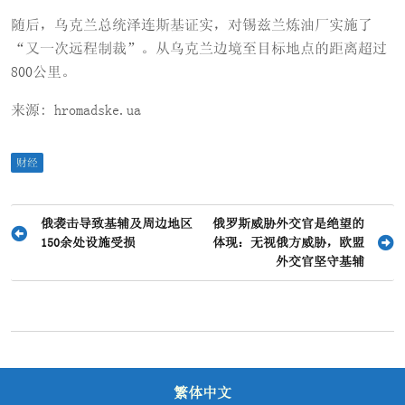
随后，乌克兰总统泽连斯基证实，对锡兹兰炼油厂实施了
“又一次远程制裁”。从乌克兰边境至目标地点的距离超过
800公里。
来源: hromadske.ua
财经
文
俄袭击导致基辅及周边地区
俄罗斯威胁外交官是绝望的
150余处设施受损
体现：无视俄方威胁，欧盟
章
外交官坚守基辅
导
航
繁体中文