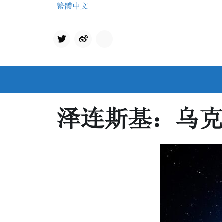
Skip
繁體中文
to
content
Twit
qq
ter
泽连斯基：乌