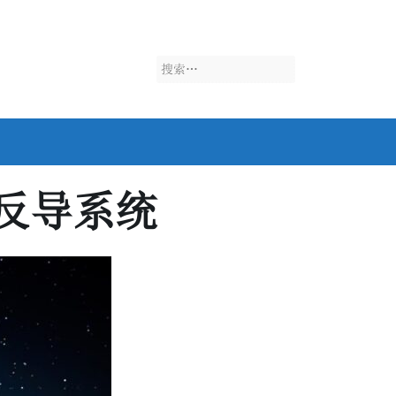
搜
索：
反导系统