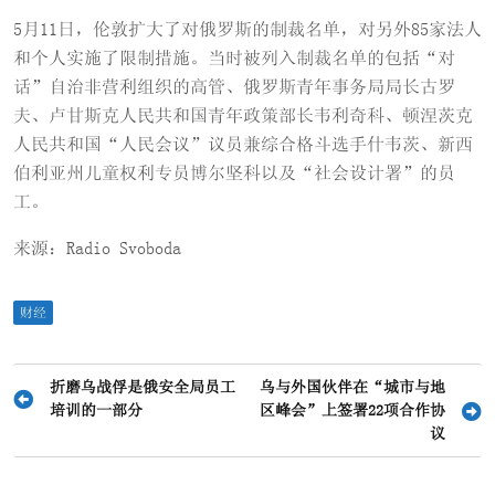
5月11日，伦敦扩大了对俄罗斯的制裁名单，对另外85家法人
和个人实施了限制措施。当时被列入制裁名单的包括“对
话”自治非营利组织的高管、俄罗斯青年事务局局长古罗
夫、卢甘斯克人民共和国青年政策部长韦利奇科、顿涅茨克
人民共和国“人民会议”议员兼综合格斗选手什韦茨、新西
伯利亚州儿童权利专员博尔坚科以及“社会设计署”的员
工。
来源：Radio Svoboda
财经
文
折磨乌战俘是俄安全局员工
乌与外国伙伴在“城市与地
培训的一部分
区峰会”上签署22项合作协
章
议
导
航