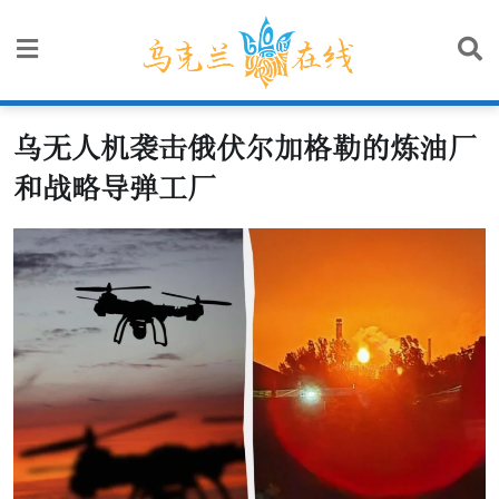
Skip
to
content
乌无人机袭击俄伏尔加格勒的炼油厂
和战略导弹工厂