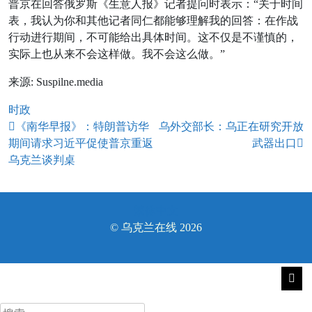
普京在回答俄罗斯《生意人报》记者提问时表示：“关于时间
表，我认为你和其他记者同仁都能够理解我的回答：在作战
行动进行期间，不可能给出具体时间。这不仅是不谨慎的，
实际上也从来不会这样做。我不会这么做。”
来源: Suspilne.media
时政
文
《南华早报》：特朗普访华
乌外交部长：乌正在研究开放
期间请求习近平促使普京重返
武器出口
章
乌克兰谈判桌
导
航
繁体中文
© 乌克兰在线 2026
搜