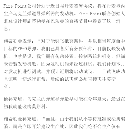
Fire Point公司计划于近日与丹麦签署协议，将在丹麦境内
生产乌克兰弹道导弹所需的发动机。Fire Point联合创始人
兼总设计师施蒂勒曼在巴茨曼的直播节目中透露了这一消
息。
施蒂勒曼表示：“对于能够飞抵莫斯科，并以相当速度命中
目标的FP-9导弹，我们已具备所有必要部件，目前仅缺发动
机。也就是说，我们拥有传动装置、控制系统和机身，但尚
未安装发动机舱，因为发动机尚未经过测试。我们计划本月
对发动机进行测试，并预计近期将启动试飞。一旦试飞成功
且证明一切运行正常，后续的试飞就必须直接飞往莫斯
科。”
他补充道，乌克兰的弹道导弹最早可能在今年夏天，最迟在
初秋就能袭击莫斯科。
施蒂勒曼补充道：“而且，由于我们从不等待批准或法典编
纂，而是立即开始建设生产线，因此我们绝不会生产仅有一