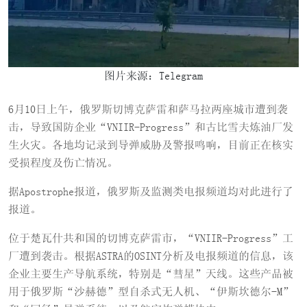
图片来源：Telegram
6月10日上午，俄罗斯切博克萨雷和萨马拉两座城市遭到袭
击，导致国防企业“VNIIR-Progress”和古比雪夫炼油厂发
生火灾。各地均记录到导弹威胁及警报鸣响，目前正在核实
受损程度及伤亡情况。
据Apostrophe报道，俄罗斯及监测类电报频道均对此进行了
报道。
位于楚瓦什共和国的切博克萨雷市，“VNIIR-Progress”工
厂遭到袭击。根据ASTRA的OSINT分析及电报频道的信息，该
企业主要生产导航系统，特别是“彗星”天线。这些产品被
用于俄罗斯“沙赫德”型自杀式无人机、“伊斯坎德尔-M”