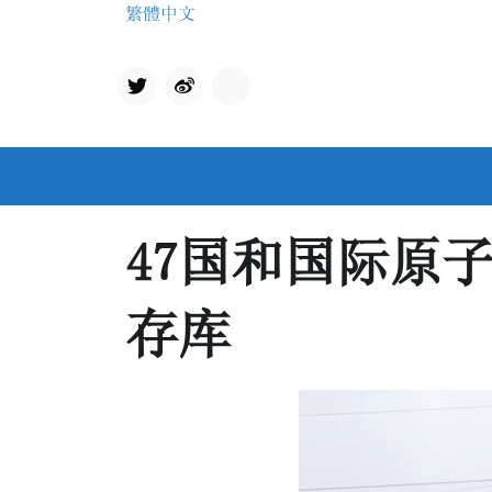
Skip
繁體中文
to
content
Twit
qq
ter
47国和国际原
存库