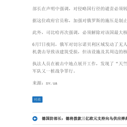
部长在声明中强调，对侵略国行径的谴责必须
据这位政府官员称，加强对俄罗斯的施压是制
此外，司比哈再次强调，必须解除对该国最大
6月7日夜间，俄军对切尔诺贝利区域发动了无
机袭击导致该建筑受损，但该设施及其周边的
执法人员在被击中地点展开工作，发现了“天竺
军队又一桩战争罪行。
来源：nv.ua
时政
文
德国防部长：德将拨款三亿欧元支持向乌供应弹