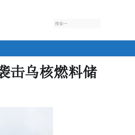
搜
索：
袭击乌核燃料储