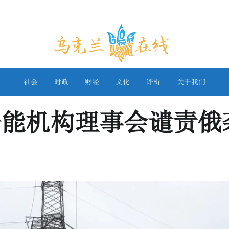
乌克兰在线
社会
时政
财经
文化
评析
关于我们
子能机构理事会谴责俄