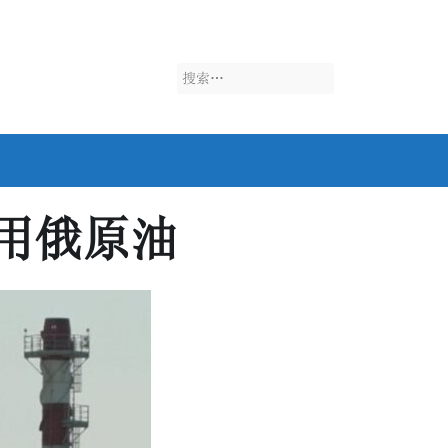
搜
索：
用俄原油