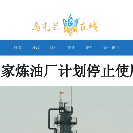
乌克兰在线
社会
时政
财经
文化
评析
关于我们
一家炼油厂计划停止使