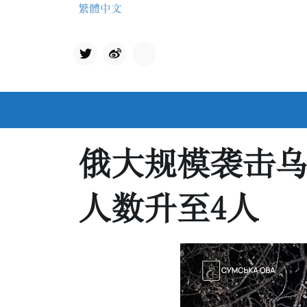
Skip
繁體中文
to
content
Twit
qq
ter
俄大规模袭击
人数升至4人