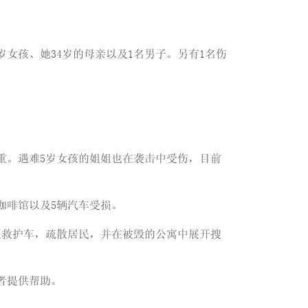
女孩、她34岁的母亲以及1名男子。另有1名伤
严重。遇难5岁女孩的姐姐也在袭击中受伤，目前
咖啡馆以及5辆汽车受损。
至救护车，疏散居民，并在被毁的公寓中展开搜
者提供帮助。