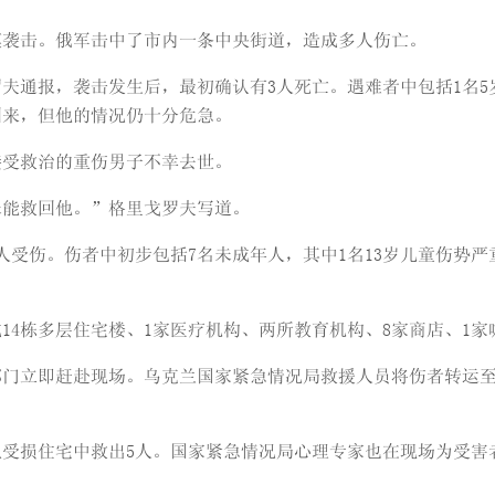
模袭击。俄军击中了市内一条中央街道，造成多人伤亡。
夫通报，袭击发生后，最初确认有3人死亡。遇难者中包括1名5岁
回来，但他的情况仍十分危急。
接受救治的重伤男子不幸去世。
未能救回他。”格里戈罗夫写道。
人受伤。伤者中初步包括7名未成年人，其中1名13岁儿童伤势
14栋多层住宅楼、1家医疗机构、两所教育机构、8家商店、1家
部门立即赶赴现场。乌克兰国家紧急情况局救援人员将伤者转运
受损住宅中救出5人。国家紧急情况局心理专家也在现场为受害