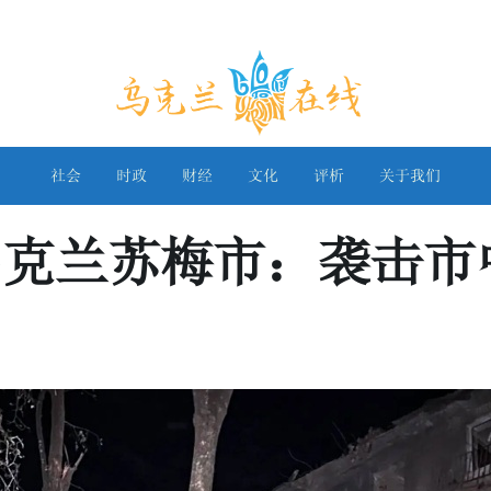
乌克兰在线
社会
时政
财经
文化
评析
关于我们
乌克兰苏梅市：袭击市