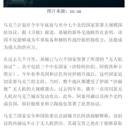
图片来源：zn.ua
乌克兰计划在今年年底前与至少七个北约国家签署大规模国
防协议。据《卫报》报道，基辅的新外交战略旨在表明，该
国不仅能够成为军事装备和独特作战经验的接收方，还能成
为强大的供应方。
在过去几个月里，基辅已与六个国家签署了所谓的“无人机
协议”。其中包括三个中东国家（沙特阿拉伯、阿联酋和卡
塔尔），今年春季美国和以色列对伊朗开战后，这些国家迫
切需要乌克兰的支持。当时，整个地区都遭受了伊朗“沙赫
德”无人机的大规模袭击。过去四年里，俄军一直用同款无
人机对乌克兰城市发动攻击。此外，阿塞拜疆以及两个北约
成员国，即拉脱维亚和立陶宛也签署了此类协议。
乌克兰国家安全和国防委员会副秘书长阿洛扬解释称，该倡
议的内涵远不止于无人机供应。其最宝贵之处在于能够获取