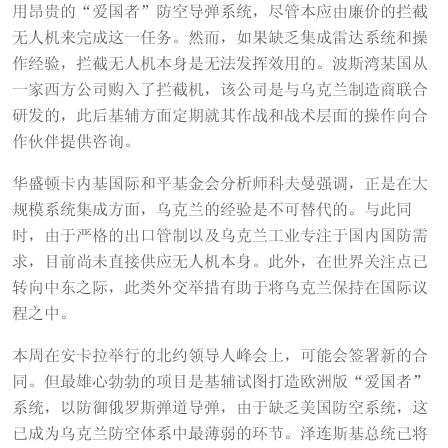
用昂贵的“爱国者”防空导弹系统，尽管本应由廉价的拦截
无人机来完成这一任务。然而，如果缺乏集成雷达系统和操
作经验，拦截无人机本身是无法发挥效用的。波斯湾某国从
一家西方公司购入了拦截机，该公司是与乌克兰制造商联合
研发的，此后基辅方面定期就其作战和战术层面的操作向合
作伙伴提供咨询。
华盛顿卡内基国际和平基金会分析师科夫曼强调，正是在大
规模系统集成方面，乌克兰的经验是不可替代的。与此同
时，由于严格的出口管制以及乌克兰工业专注于国内国防需
求，目前尚未直接供应无人机本身。此外，在世界关注点已
转向中东之际，此类外交举措有助于将乌克兰保持在国际议
程之中。
本周在安卡拉举行的北约领导人峰会上，可能会签署新的合
同。但最雄心勃勃的项目是基辅试图打造欧洲版“爱国者”
系统，以防御俄罗斯弹道导弹，由于缺乏美国防空系统，这
已成为乌克兰防空体系中最薄弱的环节。泽连斯基总统已将