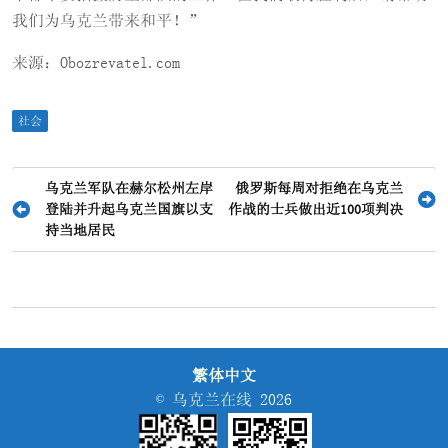
我们为乌克兰带来和平！”
来源：Obozrevatel.com
社会
文
乌克兰军队在赫尔松州左岸
俄罗斯每周对拒绝在乌克兰
登陆并升起乌克兰国旗以支
作战的士兵做出近100项判决
章
持当地居民
导
航
繁体中文
© 乌克兰在线 2026