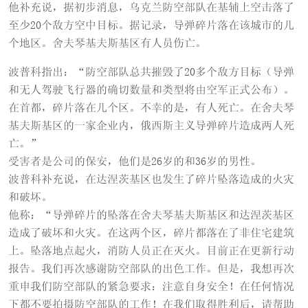
他补充说，据初步消息，乌克兰防空部队在基辅上空击落了
至少20个敌方空中目标。据记录，导弹碎片落在该城市的几
个地区。舍夫琴基夫斯基区有人员伤亡。
波普科指出：“防空部队总共摧毁了20多个敌方目标（导弹
和无人驾驶飞行器的确切数量和类型将由空军正式公布）。
在首都，碎片落在几个区。不幸的是，有人死亡。在舍夫琴
基夫斯基区的一家企业内，俄西斯主义导弹碎片造成两人死
亡。”
受害者是公司的保安，他们是26岁的和36岁的男性。
波普科补充说，在达涅茨基区也发生了碎片坠落造成的火灾
和破坏。
他称：“导弹碎片的坠落在舍夫琴基夫斯基区和达涅茨基区
造成了破坏和火灾。在这两个区，碎片都落在了非住宅建筑
上。坠落地点起火，消防人员正在灭火。目前正在更新行动
报告。我们再次感谢防空部队的出色工作。但是，我想再次
重申我们防空部队的紧急要求：注意自身安全！在任何情况
下都不要拍摄防空部队的工作！在我们取得胜利后，请帮助